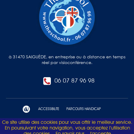
à 31470 SAIGUÈDE, en entreprise ou à distance en temps
réel par visioconférence.
06 07 87 96 98
ACCESSIBILITE
PARCOURS HANDICAP
Ce site utilise des cookies pour vous offrir le meilleur service.
Mentions légales et politique de confidentialité
En poursuivant votre navigation, vous acceptez l’utilisation
des cookies.
En savoir plus
J’accepte