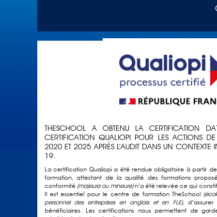
THESCHOOL A OBTENU LA CERTIFICATION D
CERTIFICATION QUALIOPI POUR LES ACTIONS DE
2020 ET 2025 APRÈS L’AUDIT DANS UN CONTEXTE I
19.
La certification Qualiopi a été rendue obligatoire à partir d
formation, attestant de la qualité des formations propos
conformité
n’a été relevée ce qui const
(majeure ou mineure)
Il est essentiel pour le centre de formation TheSchool
(éco
, d’assurer
personnel des entreprises en anglais et en FLE)
bénéficiaires. Les certifications nous permettent de gar