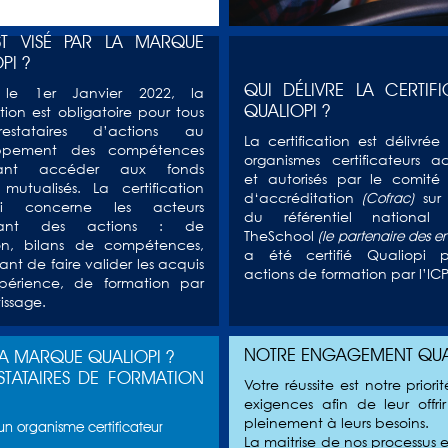
ST VISÉ PAR LA MARQUE
PI ?
QUI DÉLIVRE LA CERTIF
 le 1er Janvier 2022, la
QUALIOPI ?
ation est obligatoire pour tous
estataires d’actions au
La certification est délivrée
ppement des compétences
organismes certificateurs ac
tant accéder aux fonds
et autorisés par le comité 
 mutualisés. La certification
d‘accréditation
sur 
(Cofrac)
pi concerne les acteurs
du référentiel national q
nsant des actions : de
TheSchool
(le partenaire des en
on, bilans de compétences,
a été certifié Qualiopi p
nt de faire valider les acquis
actions de formation par l’ICP
périence, de formation par
issage.
NOTRE ENGAGEMENT QUA
LA MARQUE QUALIOPI ?
ESTATAIRES DE FORMATION
Votre réussite est notre prior
exigences afin de leur offr
pleinement à leurs besoins.
n organisme certificateur
La maitrise de nos processus 