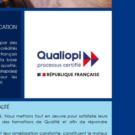
ICATION
 par des
crédités
français
la base
ualité.
treprises)
our les
F.
LITÉ
ité. Nous mettons tout en œuvre pour satisfaire leurs
ir des formations de Qualité et afin de répondre
et leur amélioration constante, constituent le moteur