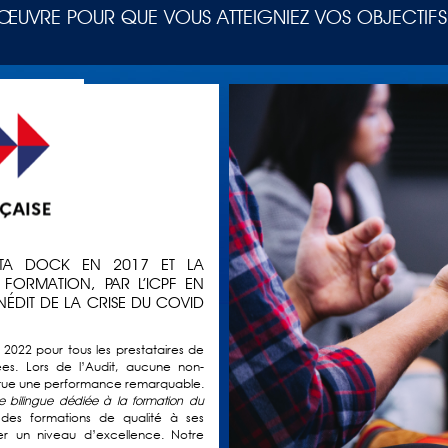
ŒUVRE POUR QUE VOUS ATTEIGNIEZ VOS OBJECTIFS
ATA DOCK EN 2017 ET LA
 FORMATION, PAR L’ICPF EN
NÉDIT DE LA CRISE DU COVID
e 2022 pour tous les prestataires de
ées. Lors de l’Audit, aucune non-
itue une performance remarquable.
le bilingue dédiée à la formation du
 des formations de qualité à ses
der un niveau d’excellence. Notre