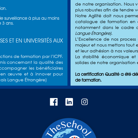
de notre organisation. Nous 
ion.
plus robustes afin de tendre v
Notre Agilité doit nous perme
de surveillance à plus au moins
catalogue de formation en a
 3 ans.
notamment dans le cadre d
.
Langue Étrangère)
L’Excellence de nos process 
S ET EN UNIVERSITÉS AUX
majeur et nous mettons tout 
et leur adhésion à nos valeurs
ctions de formation par l’ICPF.
La stabilité économique et
urnis concernant la qualité des
solides de notre organisation
ccompagner les bénéficiaires
re en œuvre et à innover pour
La certification Qualité a été dé
nçais Langue Étrangère)
de formation.