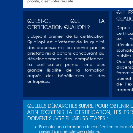
priorité, c’est votre réussite.
QUI E
QUALIO
QU’EST-CE QUE LA
CERTIFICATION QUALIOPI ?
Depuis
certific
L’objectif premier de la certification
les pr
Qualiopi est d’attester de la qualité
dévelo
des processus mis en oeuvre par les
souhai
prestataires d’actions concourant au
publics
développement des compétences.
Qualio
La certification permet une plus
dispe
grande lisibilité de la formation
formati
auprès des bénéficiaires et des
permetta
entreprises.
de l’ex
apprent
QUELLES DÉMARCHES SUIVRE POUR OBTENIR 
AFIN D’OBTENIR LA CERTIFICATION, LES PR
DOIVENT SUIVRE PLUSIEURS ÉTAPES :
Formuler une demande de certification auprès d’u
présent sur une liste bien définie.