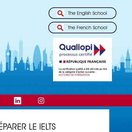
The English School
The French School
ÉPARER LE IELTS