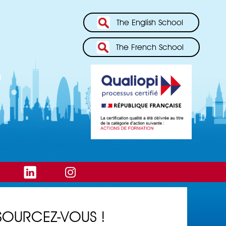
The English School
The French School
SOURCEZ-VOUS !