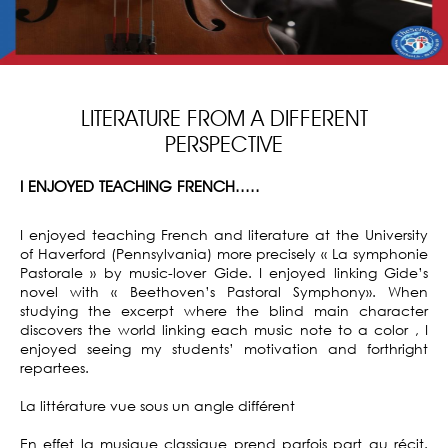
LITERATURE FROM A DIFFERENT
PERSPECTIVE
I ENJOYED TEACHING FRENCH.....
I enjoyed teaching French and literature at the University
of Haverford (Pennsylvania) more precisely « La symphonie
Pastorale » by music-lover Gide. I enjoyed linking Gide’s
novel with « Beethoven’s Pastoral Symphony». When
studying the excerpt where the blind main character
discovers the world linking each music note to a color , I
enjoyed seeing my students’ motivation and forthright
repartees.
La littérature vue sous un angle différent
En effet la musique classique prend parfois part au récit.