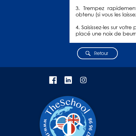
3. Trempez rapidement
obtenu (si vous les laisse
4. Saisissez-les sur vot
placé une noix de beur
Retour