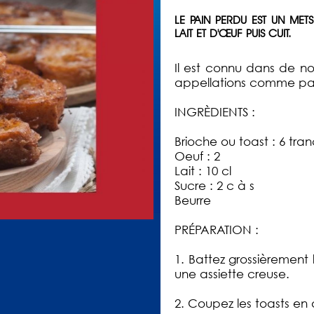
LE PAIN PERDU EST UN ME
LAIT ET D'ŒUF PUIS CUIT.
Il est connu dans de n
appellations comme pa
INGRÈDIENTS :
Brioche ou toast : 6 tra
Oeuf : 2
Lait : 10 cl
Sucre : 2 c à s
Beurre
PRÉPARATION :
1. Battez grossièrement 
une assiette creuse.
2. Coupez les toasts en